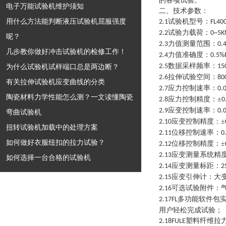
的各项试验。
电子万能试验机维护须知
二、技术参数
：
用什么方法能判断液压试验机屈服强度
试验机型号：
2.1
FL40
试验力载荷：
2.2
0~5K
呢？
力值测量范围：
2.3
0.
几步教你做好冲击试验机的检修工作！
力值准确度：
2.4
0.5%
数据采样频率：
为什么试验机试样端口总是两边断？
2.5
15
拉伸试验空间：
2.6
80
有关拉伸试验机应变曲线的分类
应力控制速率：
2.7
0.
陶瓷材料力学性能怎么测？一文读懂陶瓷
应力控制精度：±
2.8
0
应变控制速率：
2.9
0.
弯曲试验机
应变控制精度：±
2.10
扭转试验机加载中的处理方案
位移控制速率：
2.11
0
如何做好衣服纽扣的拉力试验？
位移控制精度：±
2.12
应变测量系统精度
2.13
如何选择一台合格的试验机
应变测量标距：
2.14
2
应变引伸计：大
2.15
可选试验附件：
2.16
多功能软件包
2.17FL
用户轻松完成试验；
塑料纤维拉
2.18FULE