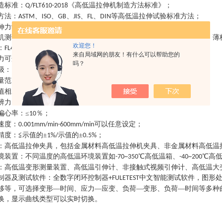
造标准
：
《高低温拉伸机制造方法标准》
；
Q/FLT610-2018
方法
：
、
、
、
、
、
等高低温拉伸试验标准方法
；
ASTM
ISO
GB
JIS
FL
DIN
伸力学试验机
主要技术规格参数
：
机测试材料
：
包括橡胶、塑料、纤维、树脂、复合材料、铝合金材料、薄
欢迎您！
：
，
，
；
FL4204GD
FL5105GD
FL5205GD
来自局域网的朋友！有什么可以帮助您的
力可选
：
，
，
，
；
20KN
100KN
200KN
300KN
吗？
级
：
级
级
级
；
1
/0.5
/0.3
量范围
：
；
0.2%-100%FS
值相对误差
：
≦示值的±
示值的±
；
1%/
0.5%
辨力
：
试验力的
；
1/500000FS
偏心率
：
≤
％
；
10
速度
：
可以任意设定
；
0.001mm/min-600mm/min
精度
：
≦示值的±
示值的±
；
1%/
0.5%
：
高低温拉伸夹具，包括金属材料高低温拉伸机夹具、非金属材料高低温
境装置
：
不同温度的高低温环境装置如
℃高低温箱、
℃高
-70~350
-40~200
：
高低温变形测量装置、高低温引伸计、非接触式视频引伸计、高低温大
制器及测试软件
：
全数字闭环控制器
中文智能测试软件，图形处
+FULETEST
移等，可选择变形—时间、应力—应变、负荷—变形、负荷—时间等多种
换，显示曲线类型可以实时切换。