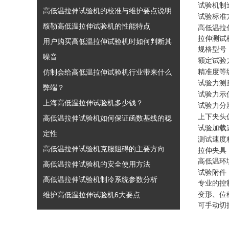
试验机制
高低温拉伸试验机的校准与维护要点说明
试验标准
馥勒高低温拉伸试验机的性能特点
高低温拉
拉伸测试
用户购买高低温拉伸试验机时如何判断其
规格型号
噪音
额定试验
仿制会给高低温拉伸试验机行业带来什么
精准度等
试验力测
弊端？
试验力示
上海高低温拉伸试验机多少钱？
试验力分
上下夹头
高低温拉伸试验机如何保证函数基线的稳
试验加载
定性
测试速度
高低温拉伸试验机克服阻碍的主要方向
拉伸夹具
高低温环
高低温拉伸试验机的安全使用方法
试验附件
高低温拉伸试验机制冷系统参数分析
专业的控
维护高低温拉伸试验机6大要点
变形、位
可手动切