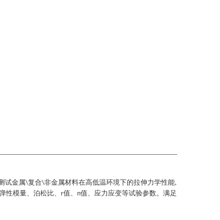
测试金属
复合
非金属材料在高低温环境下的拉伸力学性能
\
\
,
弹性模量、泊松比、
值、
值、应力应变等试验参数。满足
r
n