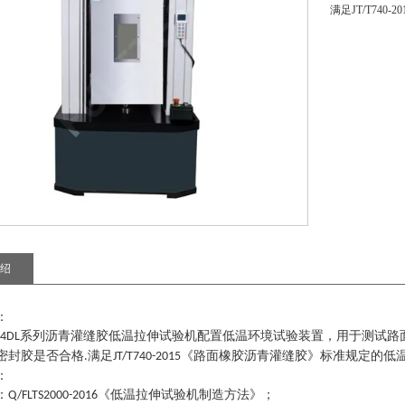
满足JT/T74
绍
：
系列
沥青灌缝胶低温拉伸试验机
配置低温环境试验装置
，
用于测试路
04DL
密封胶是否合格
满足
《路面橡胶沥青灌缝胶》标准规定的低
.
JT/T740-2015
：
：
《低温拉伸试验机制造方法》
；
Q/FLTS2000-2016