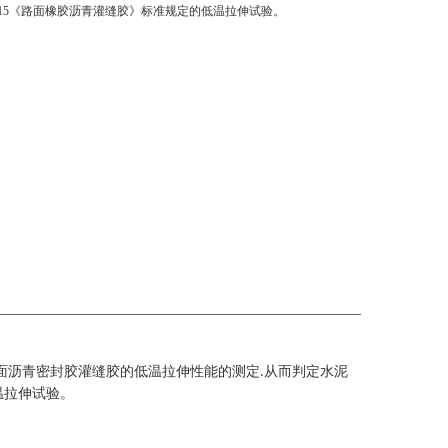
0-2015《路面橡胶沥青灌缝胶》标准规定的低温拉伸试验。
面沥青密封胶灌缝胶的低温拉伸性能的测定
从而判定水泥
.
温拉伸试验。