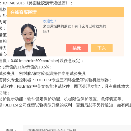
：
《路面橡胶沥青灌缝胶》
；
JT/T740-2015
规格参数
：
：
；
FL4204DL
欢迎您！
力可选
：
；
20KN
来自局域网的朋友！有什么可以帮助您的
级
：
级
级
；
1
/0.5
吗？
量范围
：
；
0.2%-100%FS
值相对误差
：
≦示值的±
示值的±
；
1%/
0.5%
辨力
：
试验力的
；
1/350000FS
偏心率
：
≤
％
；
8
速度
：
可以任意设定
；
0.001mm/min-600mm/min
：
≦示值的±
示值的±
；
1%/
0.5%
试验夹具
：
密封胶
灌封胶低温拉伸专用试验夹具
；
/
变持久专业控制器
：
专业三闭环全数字试验机控制器
；
FULETEST
测试软件
：
中英文智能测试软件，图形处理功能*，具有曲线放大
FULETEST
功能
；
防护提示功能
：
软件设定保护功能、机械限位保护装置、急停装置等。
勒
公司保留试验机型升级的权利，更新后恕不另行通知，如有问
FULETEST