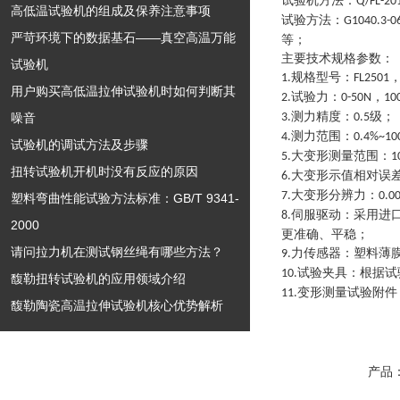
试验机方法
：
Q/FL-20
高低温试验机的组成及保养注意事项
试验方法
：
G1040.3-
严苛环境下的数据基石——真空高温万能
等
；
主要技术规格参数
：
试验机
规格型号
：
1.
FL2501
用户购买高低温拉伸试验机时如何判断其
试验力
：
，
2.
0-50N
10
测力精度
：
级
；
噪音
3.
0.5
测力范围
：
4.
0.4%~10
试验机的调试方法及步骤
大变形测量范围
：
5.
1
扭转试验机开机时没有反应的原因
大变形示值相对误
6.
大变形分辨力
：
7.
0.0
塑料弯曲性能试验方法标准：GB/T 9341-
伺服驱动
：
采用进
8.
2000
更准确、平稳
；
请问拉力机在测试钢丝绳有哪些方法？
力传感器
：
塑料薄
9.
试验夹具
：
根据试
10.
馥勒扭转试验机的应用领域介绍
变形测量试验附件
11.
馥勒陶瓷高温拉伸试验机核心优势解析
产品