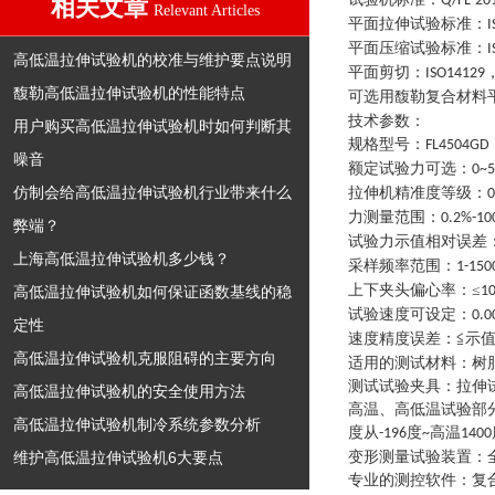
Q/FL-20
相关文章
Relevant Articles
平面拉伸试验标准：
I
平面压缩试验标准：
I
高低温拉伸试验机的校准与维护要点说明
平面剪切：
ISO14129
馥勒高低温拉伸试验机的性能特点
可选用馥勒复合材料
技术参数：
用户购买高低温拉伸试验机时如何判断其
规格型号
：
FL4504GD
噪音
额定试验力可选
：
0~
仿制会给高低温拉伸试验机行业带来什么
拉伸机精准度等级
：
0
力测量范围
：
0.2%-10
弊端？
试验力示值相对误差
上海高低温拉伸试验机多少钱？
采样频率范围
：
1-150
上下夹头偏心率
：
≤
高低温拉伸试验机如何保证函数基线的稳
1
试验速度可设定
：
0.
定性
速度精度误差
：
≦示值
高低温拉伸试验机克服阻碍的主要方向
适用的测试材料
：
树
测试试验夹具
：
拉伸
高低温拉伸试验机的安全使用方法
高温、高低温试验部
高低温拉伸试验机制冷系统参数分析
度从
度
高温
-196
~
1400
维护高低温拉伸试验机6大要点
变形测量试验装置
：
专业的测控软件
：
复