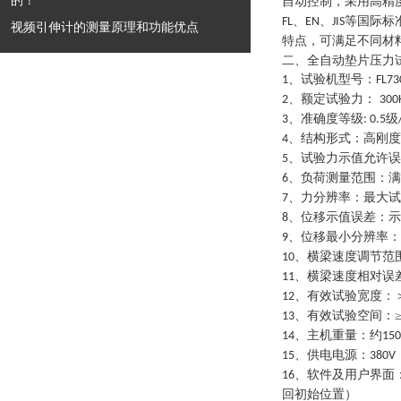
的！
自动控制，采用高精
、
、
等国际标
FL
EN
JIS
视频引伸计的测量原理和功能优点
特点，可满足不同材
二、
全自动垫片压力
、试验机型号：
1
FL73
、额定试验力：
2
300
、准确度等级
级
3
: 0.5
、结构形式：高刚度
4
、试验力示值允许误
5
、负荷测量范围：满
6
、力分辨率：最大试
7
、位移示值误差：示
8
、位移最小分辨率：
9
、横梁速度调节范
10
、横梁速度相对误
11
、有效试验宽度：
12
、有效试验空间：
13
、主机重量：约
14
150
、供电电源：
15
380V
、软件及用户界面
16
回初始位置）