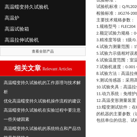
试验标准：
高温蠕变持久试验机
试验机标准
：
Q/FL202
检验标准
：
JJG276-20
高温炉
主要技术规格参数
：
规格型号
：
1.
FLEC204
高温试验箱
额定试验力规格
：
2.
0
高温拉伸试验机
精准度等级
：
级
3.
1
/0
试验力测量范围
：
4.
1
查看全部产品
试验力示值相对误
5.
试验温度范围
：
室
6.
相关文章
试验机速度
：
7.
0.001
Relevant Articles
试验方法
：
高温拉
8.
测试传感器
：
采用
9.
高温蠕变持久试验机的工作原理与技术解
试验夹具
：
高温拉
10.
析
动力系统
：
免维护
11.
高温变形测量装置
优化高温蠕变持久试验机操作流程的建议
12.
蠕变测试软件
：
在
13.
高温蠕变持久试验机在实验过程中要注意
的机器的主要参数（
一些关键因素
包括单位的信息、试
高温蠕变持久试验机的系统特点和产品功