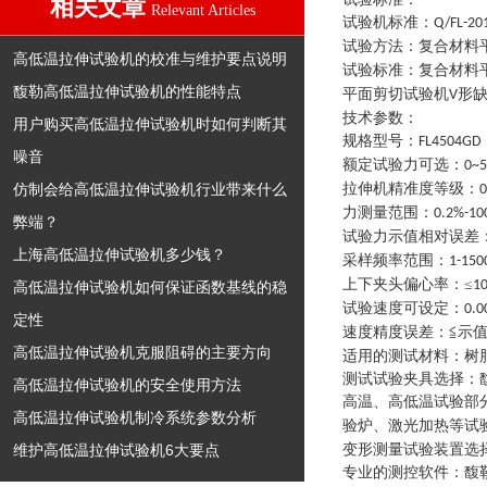
相关文章
Relevant Articles
试验机标准
：
Q/FL-20
试验方法
：
复合材料
高低温拉伸试验机的校准与维护要点说明
试验标准
：
复合材料
馥勒高低温拉伸试验机的性能特点
平面剪切试验机
形
V
技术参数：
用户购买高低温拉伸试验机时如何判断其
规格型号
：
FL4504GD
噪音
额定试验力可选
：
0~
仿制会给高低温拉伸试验机行业带来什么
拉伸机精准度等级
：
0
力测量范围
：
0.2%-10
弊端？
试验力示值相对误差
上海高低温拉伸试验机多少钱？
采样频率范围
：
1-150
上下夹头偏心率
：
≤
1
高低温拉伸试验机如何保证函数基线的稳
试验速度可设定
：
0.
定性
速度精度误差
：
≦示值
高低温拉伸试验机克服阻碍的主要方向
适用的测试材料
：
树
测试试验夹具选择
：
高低温拉伸试验机的安全使用方法
高温、高低温试验部
高低温拉伸试验机制冷系统参数分析
验炉、激光加热等试
维护高低温拉伸试验机6大要点
变形测量试验装置选
专业的测控软件
：
馥