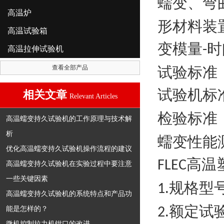
蠕变、弯
高温炉
形材料装
高温试验箱
变模量
时
-
高温拉伸试验机
查看全部产品
试验标准
试验机标
相关文章
Relevant Articles
检验标准
高温蠕变持久试验机的工作原理与技术解
析
蠕变性能
优化高温蠕变持久试验机操作流程的建议
高温
FLEC
高温蠕变持久试验机在实验过程中要注意
一些关键因素
规格型
1.
高温蠕变持久试验机的系统特点和产品功
额定试
能是怎样的？
2.
微机控制拉力机钳口的改进