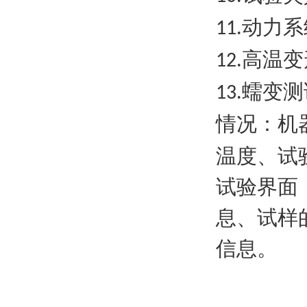
动力系
11.
高温变
12.
蠕变测
13.
情况：机
温度、试
试验界面
息、试样
信息
。