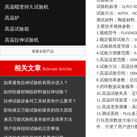
试验标准：
高温蠕变持久试验机
试验机标准
：
Q/FLT-2
试验方法
：
、
ASTM
IS
高温炉
测试材料
：
陶瓷材料
主要技术规格参数
：
高温试验箱
规格型号
：
1.
FL4104G
高温拉伸试验机
额定载荷试验力
：
2.
1
试验精准度等级
：
3.
0
查看全部产品
试验力测量范围
：
4.
0
高温温度范围
：
5.
100
相关文章
试验方法
：
高温拉
6.
Relevant Articles
高温试验空间
：
7.
10
试验结果参数
：
抗
8.
如果避免拉伸试验机有雨水进入？
闭环数据采集频率
9.
如何给建材钢筋材料做拉伸试验？
高温试验夹具
：
定
10.
高温环境装置
：
11.
12
拉伸试验设备对工具材质有什么要求？
高温变形测量
：
高
12.
影响液压万能试验机噪音的四大原因
测试系统
：
多
13.
FLGL
液压万能试验机基本操作及保养方法
行任意倍数放大缩小
作，方便了用户进行
用户选择扭转试验机注意事项