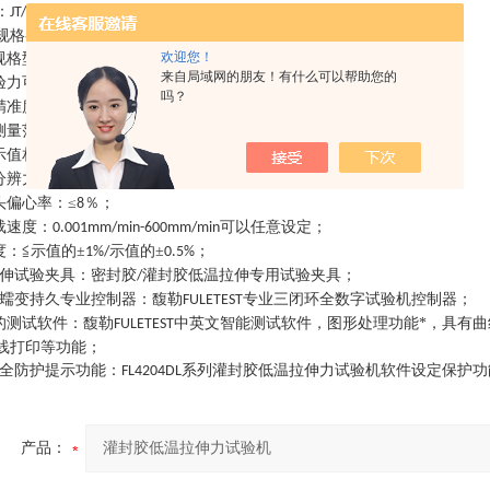
：
《路面橡胶沥青灌缝胶》
；
JT/T740-2015
规格参数
：
欢迎您！
规格型号
：
；
FL4204DL
来自局域网的朋友！有什么可以帮助您的
验力可选
：
；
20KN
吗？
精准度等级
：
级
级
；
1
/0.5
测量范围
：
；
0.2%-100%FS
示值相对误差
：
≦示值的±
示值的±
；
1%/
0.5%
分辨力
：
试验力的
；
1/350000FS
头偏心率
：
≤
％
；
8
载速度
：
可以任意设定
；
0.001mm/min-600mm/min
度
：
≦示值的±
示值的±
；
1%/
0.5%
伸试验夹具
：
密封胶
灌封胶低温拉伸专用试验夹具
；
/
蠕变持久专业控制器
：
馥勒
专业三闭环全数字试验机控制器
；
FULETEST
的测试软件
：
馥勒
中英文智能测试软件，图形处理功能*，具有
FULETEST
线打印等功能
；
全防护提示功能
：
系列
灌封胶低温拉伸力试验机
软件设定保护功
FL4204DL
产品：