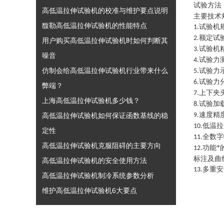
试验方法
高低温拉伸试验机的校准与维护要点说明
主要技术
馥勒高低温拉伸试验机的性能特点
试验机
1.
额定试
2.
用户购买高低温拉伸试验机时如何判断其
试验机
3.
噪音
试验力
4.
仿制会给高低温拉伸试验机行业带来什么
试验力
5.
试验力
6.
弊端？
上下夹
7.
上海高低温拉伸试验机多少钱？
试验加
8.
速度精
高低温拉伸试验机如何保证函数基线的稳
9.
低温拉
10.
定性
全数字
11.
高低温拉伸试验机克服阻碍的主要方向
功能*
12.
标注及曲
高低温拉伸试验机的安全使用方法
多重安
13.
高低温拉伸试验机制冷系统参数分析
维护高低温拉伸试验机6大要点