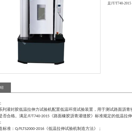
足JT/T740
绍
：
系列
灌封胶低温拉伸力试验机
配置低温环境试验装置
，
用于测试路面沥青
是否合格
。
满足
《路面橡胶沥青灌缝胶》标准规定的低温拉伸
JT/T740-2015
：
造标准
：
《低温拉伸试验机制造方法》
；
Q/FLTS2000-2016