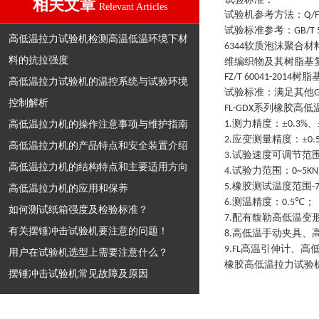
相关文章
Relevant Articles
试验机参考方法
：
Q/F
试验标准参考
：
GB/T 
高低温拉力试验机检测高温低温环境下材
软质泡沫聚合材
6344
料的抗拉强度
维编织物及其树脂基
树脂
FZ/T 60041-2014
高低温拉力试验机的温控系统与试验环境
试验标准
：
满足其他
G
控制解析
系列
橡胶高低
FL-GDX
高低温拉力机的操作注意事项与维护指南
测力精度：
±
、
1.
0.3%
应变测量精度：
±
2.
0.
高低温拉力机的产品特点和安全装置介绍
试验速度可调节范
3.
高低温拉力机的结构特点和主要适用方向
试验力范围：
4.
0~5KN
橡胶测试温度范围
5.
-
高低温拉力机的应用和保养
测温精度：
℃
；
6.
0.5
如何测试纸箱强度及检验标准？
配有馥勒高低温变
7.
有关摆锤冲击试验机要注意的问题！
高低温手动夹具、
8.
高温引伸计、高
9.
FL
用户在试验机选型上需要注意什么？
橡胶高低温拉力试验
摆锤冲击试验机常见故障及原因