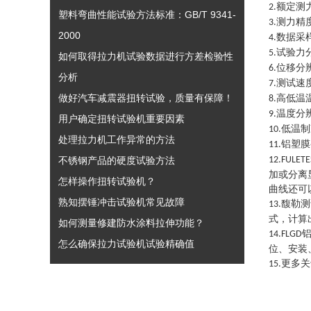
额定测
2.
塑料弯曲性能试验方法标准：GB/T 9341-
测力精
3.
2000
数据采
4.
试验力
5.
如何取得拉力机试验数据进行方差检验性
位移分
6.
分析
测试速
7.
做好汽车减震器扭转试验，质量有保障！
高低温
8.
温度分
9.
用户确定扭转试验机重要因素
低温制
10.
处理拉力机工作异常的方法
铝塑膜
11.
不锈钢产品的硬度试验方法
12.FULETE
加或分离
怎样操作扭转试验机？
曲线还可
熟知摆锤冲击试验机常见故障
馥勒测
13.
式，计算
如何测量修建防水涂料拉伸功能？
14.
FLGD
怎么确保拉力试验机试验精确值
位、安装
更多关
15.