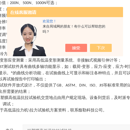
力值：
、
、
可选；
200N
500N
1000N
度：±
、±
；
0.3%
0.5%FS
样频率：≥
闭环采样；
1600Hz
欢迎您！
分辨率：
；
1/500000FS
来自局域网的朋友！有什么可以帮助您的
辨率：
μ
；
0.025
m
吗？
度调节：
～
；
0.001
500mm/min
温度范围：
﹢
℃，其他温度可以定制；
-40~
200
辨率：
℃；
0.1
冷方式采用压缩机制冷；
变形应变测量：采用高低温变形测量系统、非接触式视频引伸计等；
测试软件具有曲线多轴功能显示，如：载荷
变形，应力
应变，应力
时
ST
-
-
-
显示。*的曲线分析功能，在试验曲线上可显示和标注各种特点，并且可
以再试验报告中打印输出；
试软件开放式设计，不仅提供了
、
、
、
、
等标准常用的
GB
ASTM
DIN
ISO
JIS
出所需要的结果；
铝塑膜高低温抗拉试验机
交货地点由用户规定现场。设备到货后，及时派
、调试
；
于高低温拉力机
拉力试验机方案资料，联系馥勒科技公司。
\