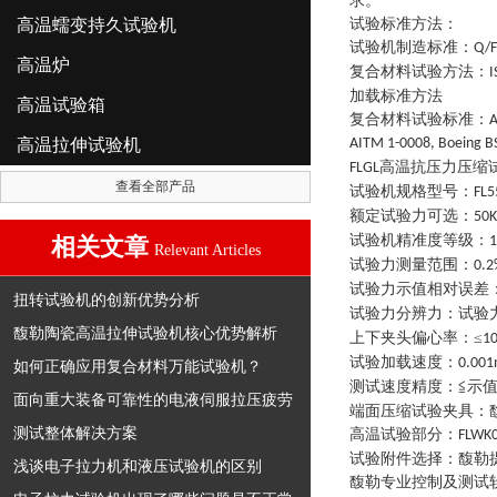
求。
高温蠕变持久试验机
试验标准方法：
试验机制造标准
：
Q/F
高温炉
复合材料试验方法
：
I
加载标准方法
高温试验箱
复合材料试验标准
：
A
高温拉伸试验机
AITM 1-0008, Boeing B
高温抗压力压缩
FLGL
查看全部产品
试验机规格型号
：
FL5
额定试验力可选
：
50
试验机精准度等级
：
相关文章
1
Relevant Articles
试验力测量范围
：
0.2
试验力示值相对误差
扭转试验机的创新优势分析
试验力分辨力
：
试验
馥勒陶瓷高温拉伸试验机核心优势解析
上下夹头偏心率
：
≤
1
试验加载速度
：
0.00
如何正确应用复合材料万能试验机？
测试速度精度
：
≦示值
面向重大装备可靠性的电液伺服拉压疲劳
端面压缩试验夹具
：
测试整体解决方案
高温试验部分
：
FLWK
试验附件选择
：
馥勒
浅谈电子拉力机和液压试验机的区别
馥勒专业控制及测试