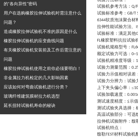
的“各向异性”密码
试验机参考方法
：
Q/F
用户在选购橡胶拉伸试验机时需注意什么
试验标准参考
：
GB/T 
软质泡沫聚合材
6344
问题？
拉伸性能试验方法、
I
造成橡胶拉伸试验机不准的原因是什么
试验标准
：
满足其他
G
橡胶塑料抗拉试验
橡胶拉伸试验机的应变曲线问题
FL
试验机规格型号
：
FL6
有关橡胶试验机安装前及工作后需注意的
额定试验力可选
：
0~
问题
试验机精准度等级
：
1
试验力测量范围
：
0.2
橡胶拉伸试验机使用之前你必须要明白！
试验力示值相对误差
非金属拉力机检定的几大影响因素
试验力分辨力
：
试验
应该如何对弯曲试验机进行分类？
上下夹头偏心率
：
≤
1
试验加载速度
：
0.00
玻璃纤维建筑膜材拉力机选型
测试速度精度
：
≦示值
延长扭转试验机寿命的秘诀
测试试验夹具选择
：
高温试验部分
：
可选
拉伸机试验附件
：
馥
试验机特点
：
馥勒
材料试验机
TEST