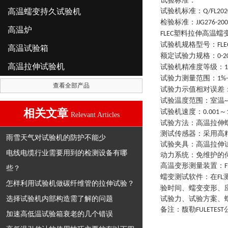
试验标准：
高温蠕变持久试验机
试验机标准
：
Q/FL202
检验标准
：
JJG276-20
高温炉
塑料拉伸高温蠕
FLEC
试验机规格型号
：
FLE
高温试验箱
额定试验力规格
：
0-2
高温拉伸试验机
试验机精准度等级
：
1
试验力测量范围
：
1%
查看全部产品
试验力示值相对误差
试验温度范围
：
室温
~
相关文章
试验机速度
：
～
0.001
Relevant Articles
试验方法
：
高温拉伸
测试传感器
：
采用高
雨雪天气对试验机的防护不能少
试验夹具
：
高温拉伸
电线电缆行业需要用到的检测设备有哪
动力系统
：
免维护的
高温变形测量装置
：
F
些？
蠕变测试软件
：
在
FL
怎样利用试验机做碳纤维管的拉伸试验？
验时间、蠕变变形、
选择试验机内部构造需了解的问题
试验力、试验方案、
备注：馥勒
FULETEST
加速高低温试验箱衰老的几个错误