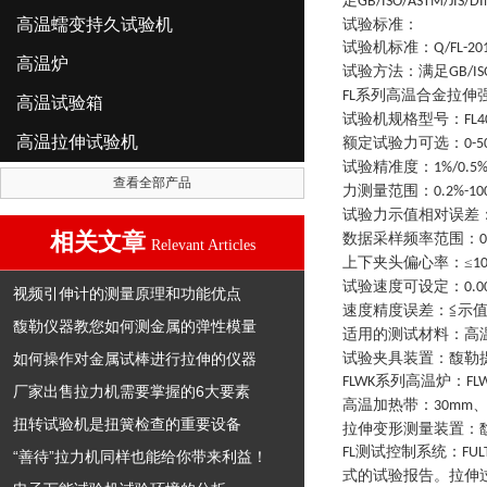
足
GB/ISO/ASTM/JIS/DI
高温蠕变持久试验机
试验标准：
试验机标准
：
Q/FL-20
高温炉
试验方法
：
满足
GB/IS
系列
高温合金拉伸
FL
高温试验箱
试验机规格型号
：
FL4
高温拉伸试验机
额定试验力可选
：
0-5
试验精准度
：
1%/0.5
查看全部产品
力测量范围
：
0.2%-10
试验力示值相对误差
相关文章
数据采样频率范围
：
0
Relevant Articles
上下夹头偏心率
：
≤
1
试验速度可设定
：
0.
视频引伸计的测量原理和功能优点
速度精度误差
：
≦示值
馥勒仪器教您如何测金属的弹性模量
适用的测试材料
：
高
如何操作对金属试棒进行拉伸的仪器
试验夹具装置
：
馥勒
系列高温炉
：
FLWK
FL
厂家出售拉力机需要掌握的6大要素
高温加热带
：
30mm
扭转试验机是扭簧检查的重要设备
拉伸变形测量装置
：
测试控制系统
：
FL
FUL
“善待”拉力机同样也能给你带来利益！
式的试验报告。拉伸