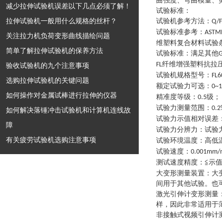
曲强度、弯曲模量、
减少拉伸试验机误差以下几点必须了解！
试验标准：
拉伸试验机一般用什么规格的丝杆？
试验机参考方法
：
Q/F
试验标准参考
：
ASTM
关注拉力机负荷变形曲线描绘问题
维塑料复合材料试验
简单了解拉伸试验机的保养方法
试验标准
：
满足其他
G
纤维增强塑料抗拉
FL
验收试验机的九个注意事项
试验机规格型号
：
FL6
选购拉伸试验机的关键问题
额定试验力可选
：
0~
如何操作对金属试棒进行拉伸的仪器
精准度等级
：
级
；
0.5
试验力测量范围
：
0.2
如何解决落锤冲击试验机和计算机连线故
试验力示值相对误差
障
试验力分辨力
：
试验
有关疲劳试验机选购注意事项
试验环境温度
：
高低
试验速度
：
0.001mm/
测试速度精度
：
≦示值
大变形测量装置
：
大
间用于其他试验。也
激光引伸计变形测量
样，因此非常适用于
非接触式视频引伸计