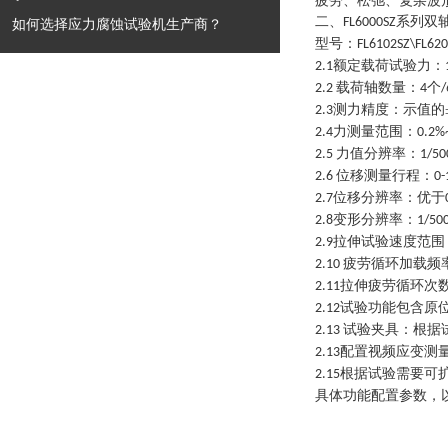
疲劳、松弛、复杂波
二、
系列
双
FL6000SZ
如何选择应力腐蚀试验机生产商？
型号：
FL6102SZ\FL620
额定载荷试验力：
2.1
载荷轴数量：
个
2.2
4
/
测力精度：示值的
2.3
力测量范围：
2.4
0.2%
力值分辨率：
2.5
1/50
位移测量行程：
2.6
0
位移分辨率：优于
2.7
变形分辨率：
2.8
1/50
拉伸试验速度范围
2.9
疲劳循环加载频
2.10
拉伸疲劳循环次
2.11
试验功能包含原
2.12
试验夹具：根据
2.13
配置视频应变测
2.13
根据试验需要可
2.15
具体功能配置参数，