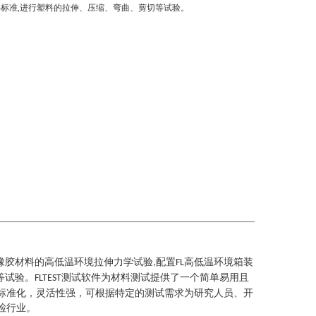
标准,进行塑料的拉伸、压缩、弯曲、剪切等试验。
橡胶材料的高低温环境拉伸力学试验
配置
高低温环境箱装
,
FL
等试验。
测试软件为材料测试提供了一个简单易用且
FLTEST
标准化，灵活性强，可根据特定的测试需求为研究人员、开
检行业。