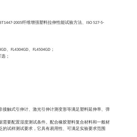
纤维增强塑料拉伸性能试验方法、
BT1447-2005
ISO 527-5-
、
、
；
4GD
FL4304GD
FL4504GD
可选
；
非接触式引伸计、激光引伸计测变形等满足塑料延伸率、弹
据需要配置湿度测试条件。配合橡胶塑料复合材料和一般材
泛的试样测试要求，它具有易用性、可满足实验要求范围