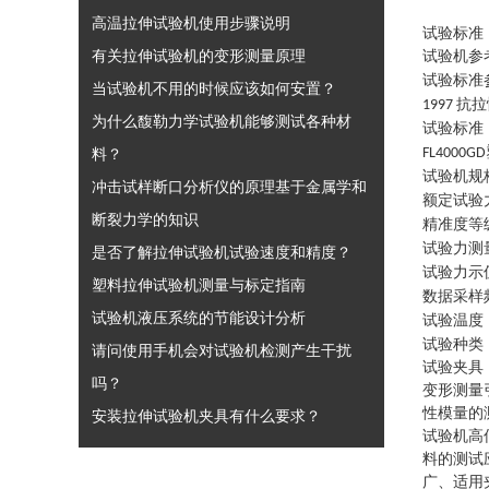
高温拉伸试验机使用步骤说明
试验标准
有关拉伸试验机的变形测量原理
试验机参
试验标准
当试验机不用的时候应该如何安置？
抗拉
1997
为什么馥勒力学试验机能够测试各种材
试验标准
料？
FL4000GD
试验机规
冲击试样断口分析仪的原理基于金属学和
额定试验
断裂力学的知识
精准度等
试验力测
是否了解拉伸试验机试验速度和精度？
试验力示
塑料拉伸试验机测量与标定指南
数据采样
试验机液压系统的节能设计分析
试验温度
试验种类
请问使用手机会对试验机检测产生干扰
试验夹具
吗？
变形测量
性模量的
安装拉伸试验机夹具有什么要求？
试验机高
料的测试
广、适用