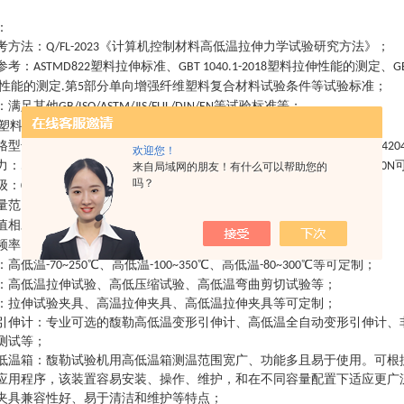
：
考方法
：
《计算机控制材料高低温拉伸力学试验研究方法》
；
Q/FL-2023
参考
：
塑料拉伸标准、
塑料拉伸性能的测定、
ASTMD822
GBT 1040.1-2018
G
性能的测定
第
部分单向增强纤维塑料复合材料试验条件等试验标准
；
.
5
：
满足其他
等试验标准等
；
GB/ISO/ASTM/JIS/FUL/DIN/EN
塑料高低温抗拉伸压缩力学测试试验机
主要技术规格参数
：
格型号
：
、
、
、
、
、
FL4502GD
FL4103GD
FL4203GD
FL4503GD
FL4104GD
FL420
欢迎您！
力
：
、
、
、
、
、
、
、
500N
1000N
2000N
5000N
10000N
20000N
30000N
50000N
来自局域网的朋友！有什么可以帮助您的
吗？
级
：
级
；
0.5
量范围
：
；
0.4%-100%FS
值相对误差
：
优于示值的
±
；
0.5%
频率
：
全闭环采样可高达
；
1500HZ
：
高低温
℃、高低温
℃、高低温
℃等可定制
；
-70~250
-100~350
-80~300
：
高低温拉伸试验、高低压缩试验、高低温弯曲剪切试验等
；
：
拉伸试验夹具、高温拉伸夹具、高低温拉伸夹具等可定制
；
引伸计
：
专业可选的馥勒高低温变形引伸计、高低温全自动变形引伸计、
测试等
；
低温箱
：
馥勒试验机用高低温箱测温范围宽广、功能多且易于使用。可根
应用程序，该装置容易安装、操作、维护，和在不同容量配置下适应更广
夹具兼容性好、易于清洁和维护等特点
；