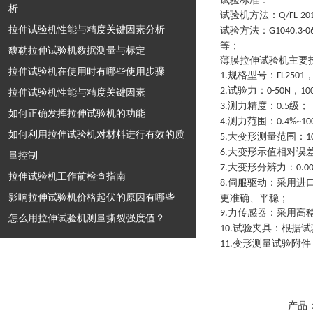
试验标准：
析
试验机方法
：
Q/FL-20
拉伸试验机性能与精度关键因素分析
试验方法
：
G1040.3-
等
；
馥勒拉伸试验机数据测量与标定
薄膜拉伸试验机
主要
拉伸试验机在使用时有哪些使用步骤
规格型号
：
1.
FL2501
试验力
：
，
2.
0-50N
10
拉伸试验机性能与精度关键因素
测力精度
：
级
；
3.
0.5
如何正确发挥拉伸试验机的功能
测力范围
：
4.
0.4%~10
如何利用拉伸试验机对材料进行有效的质
大变形测量范围
：
5.
1
大变形示值相对误
6.
量控制
大变形分辨力
：
7.
0.0
拉伸试验机工作前检查指南
伺服驱动
：
采用进
8.
影响拉伸试验机价格起伏的原因有哪些
更准确、平稳
；
力传感器
：
采用高
9.
怎么用拉伸试验机测量撕裂强度值？
试验夹具
：
根据试
10.
变形测量试验附件
11.
产品