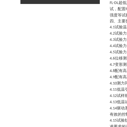
超低
FL
-DL
试，配置
强度等试
四、主要
试验温
4.1
试验力
4.2
试验力
4.3
试验力
4.4
试验力
4.5
位移测
4.6
变形测
4.7
配有高
4.8
配有高
4.9
测力
4.10
低温
4.11
试样
4.12
低温
4.13
驱动
4.14
有效的控
试验
4.15
准要求的