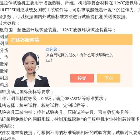
温拉伸试验机
主要用于增强塑料、纤维、树脂等复合材料在
℃液氮环
-196
测控系统及测试工装软件等，可以求取超低温环境下的拉伸力、
FULETEST
验参数，可以根据国内外试验标准方法进行试验提供相关测试数据。
技术参数：
度范围：超低温环境试验装置、
℃液氮环境试验装置等；
-196
测量准确度：±
；
0.5%FS
测量范围：
；
0.2~100%FS
欢迎您！
分辨率：优于
1/500000FS;
来自局域网的朋友！有什么可以帮助您的
、位移、变形数据采样频率：不低于
次
1000
/S;
吗？
量精度误差：±
；
0.5%FS
量精度误差：±
；
0.5%FS
刚度加载机架框架，刚性好，空间大；
精度长寿命负荷采集传感器系统；
同轴度满足国标美标等要求；
引伸计测量精度等级：
级，满足
等标准要求；
0.5
GB\ASTM
规格选择：棒材试样、板材试样、定制试样等；
试验夹具工装包括：拉伸试验夹具、压缩试验夹具、弯曲剪切夹具等；
系统采用免维护的伺服系统，控制系统踩踏*的伺服电机专业控制芯片和
制功能；
软件功能丰富便捷，可根据不同的标准编辑相应的试验方案，试验时只要
试验报告；