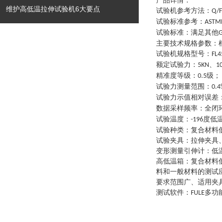
产品详情：
维护高低温拉伸试验机6大要点
试验机参考方法
：
Q/F
试验标准参考
：
ASTM
试验标准
：
满足其他
G
主要技术规格参数
：
试验机规格型号
：
FL4
额定试验力
：
、
5KN
1
精准度等级
：
级
；
0.5
试验力测量范围
：
0.4
试验力示值相对误差
数据采样频率
：
全闭
试验温度
：
度低
-196
试验种类
：
复合材料
试验夹具
：
拉伸夹具
变形测量引伸计
：
低
高低温箱
：
复合材料
料和一般材料的测试
要求范围广、适用夹
测试软件
：
多功
FULE