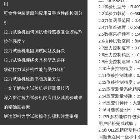
二、技术参数
：
用
试验机型号：
2.1
FL40
可食性包装薄膜的应用及重点性能检测分
试验力载荷：
2.2
0~5K
力值测量范围：
2.3
0.
析
力值准确度：
2.4
0.5%
拉力试验机如何测试铝蜂窝板复合胶黏剂
数据采样频率：
2.5
15
拉伸强度？
拉伸试验空间：
2.6
80
应力控制速率：
2.7
0.
拉力试验机电阻测试问题及解决
应力控制精度：±
2.8
0
拉力试验机缠绕夹具类型及选择
应变控制速率：
2.9
0.
应变控制精度：±
2.10
馥勒拉力试验机性能与受力分析
位移控制速率：
2.11
0
拉力试验机检测书包质量方法
位移控制精度：±
2.12
一文了解拉力试验机标距测量技巧
应变测量系统精度
2.13
应变测量标距：
2.14
2
深入探讨拉力试验机的应用及其测验成果
应变引伸计：大
2.15
的精确度要素
可选试验附件：
2.16
解读塑料力学试验操作步骤和注意事项
多功能软件包
2.17FL
用户轻松完成试验；
高精密塑料
2.18FULE
同颜色在同一坐标中