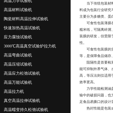
高温力学试验机
当下传统包装材
高温材料试验机
料成为包装行业研究
主要分为多糖类、蛋
陶瓷材料高温拉伸试验机
可食性包装薄膜
快速加热高温试验机
糯米纸，可隔离碎屑
装膜的研发，但受限
应力腐蚀试验机
性。
3000℃高温真空试验炉拉力机
可食性包装膜的
高温弯曲试验机
等，是保障食品储存
阻隔性是首要检
高温压缩试验机
能可抑制外界气体、
高温应力松弛试验机
高，等压法则仅适用
高温万能试验机
效率更高。
力学性能检测涵
高温拉力机
输中的破损问题，也
真空高温拉伸试验机
足食品易撕口的设计
热封性能是包装
高温蠕变持久松弛试验机