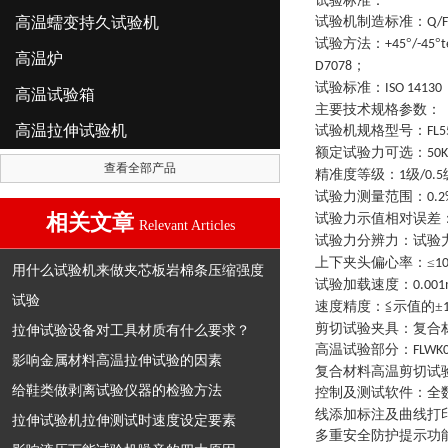
试验标准：
高温蠕变持久试验机
试验机制造标准
：
Q/F
试验方法
：
°
°
+45
/-45
t
高温炉
；
D7078
试验标准
：
ISO 14130
高温试验箱
主要技术规格参数
：
高温拉伸试验机
试验机规格型号
：
FL5
额定试验力可选
：
50
查看全部产品
精准度等级
：
级
1
/0.5
试验力测量范围
：
0.2
相关文章
试验力示值相对误差
Relevant Articles
试验力分辨力
：
试验
上下夹头偏心率
：
≤
1
用什么试验机来做夹芯板岩棉条压缩强度
试验加载速度
：
0.00
试验
速度精度
：
≦示值的±
剪切试验夹具
：
复合
拉伸试验设备对工具材质有什么要求？
高温试验部分
：
FLWK
影响金属材料高温拉伸试验的因素
复合材料高温剪切试
给鞋类做剥离试验仪器的检验方法
控制及测试软件
：
全
线添加标注及曲线打
拉伸试验机拉伸测试时速度设定要素
多重安全防护提示功