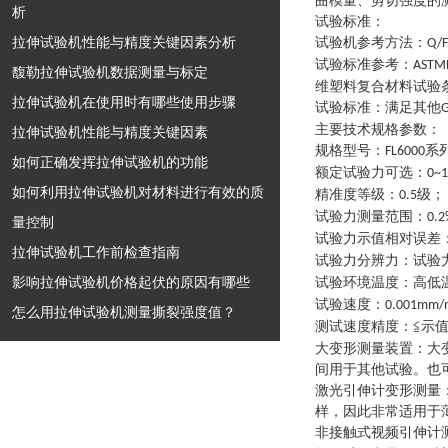
曲模量、剪切强度的
析
试验标准：
拉伸试验机性能与精度关键因素分析
试验机参考方法
：
Q/F
试验标准参考
：
ASTM
馥勒拉伸试验机数据测量与标定
维塑料复合材料试验
拉伸试验机在使用时有哪些使用步骤
试验标准
：
满足其他
G
主要技术规格参数
：
拉伸试验机性能与精度关键因素
规格型号
：
系
FL6000
如何正确发挥拉伸试验机的功能
额定试验力可选
：
0~
如何利用拉伸试验机对材料进行有效的质
精准度等级
：
级
；
0.5
试验力测量范围
：
0.2
量控制
试验力示值相对误差
拉伸试验机工作前检查指南
试验力分辨力
：
试验
影响拉伸试验机价格起伏的原因有哪些
试验环境温度
：
高低
试验速度
：
0.001mm/
怎么用拉伸试验机测量撕裂强度值？
测试速度精度
：
≦示值
大变形测量装置
：
大
间用于其他试验。也
激光引伸计变形测量
样，因此非常适用于
非接触式视频引伸计