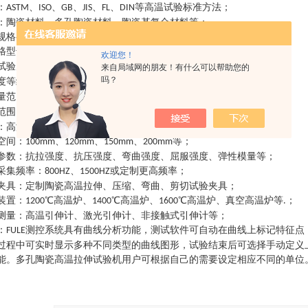
：
、
、
、
、
、
等高温试验标准方法
；
ASTM
ISO
GB
JIS
FL
DIN
：
陶瓷材料、多孔陶瓷材料、陶瓷基复合材料等
；
规格参数
：
格型号
：
、
、
、
；
FL4104GL
FL4204GL
FL4304GL
FL4504GL
欢迎您！
试验力
：
、
、
、
；
10KN
20KN
30KN
50KN
来自局域网的朋友！有什么可以帮助您的
吗？
度等级
：
级
级
；
0.5
/0.3
量范围
：
；
0.4%-100%FS
范围
：
度、
度、
度、
度、
度等可定制更高温度
；
1000
1100
1200
1300
1400
：
高温拉伸试验、高温压缩试验、高温弯曲试验、高温剪切试验等
；
空间
：
、
、
、
等
；
100mm
120mm
150mm
200mm
参数
：
抗拉强度、抗压强度、弯曲强度、屈服强度、弹性模量等
；
采集频率
：
、
或定制更高频率
；
800HZ
1500HZ
夹具
：
定制陶瓷高温拉伸、压缩、弯曲、剪切试验夹具
；
装置
：
℃高温炉、
℃高温炉、
℃高温炉、真空高温炉等
；
1200
1400
1600
.
测量
：
高温引伸计、激光引伸计、非接触式引伸计等
；
：
测控系统具有曲线分析功能，测试软件可自动在曲线上标记特征点
FULE
过程中可实时显示多种不同类型的曲线图形，试验结束后可选择手动定义
能。
多孔陶瓷高温拉伸试验机
用户可根据自己的需要设定相应不同的单位