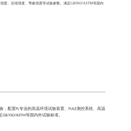
强度、压缩强度、弯曲强度等试验参数。满足GB/ISO/ASTM等国内
验
，
配置
专业的高温环境试验装置、
测控系统、高温
FL
FULE
足
等国内外试验标准。
GB/ISO/ASTM