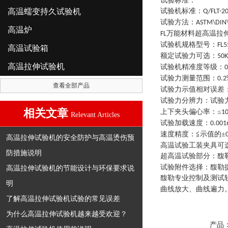
试验标准：
高温蠕变持久试验机
试验机标准
：
Q/FLT-2
试验方法
：
ASTM\DIN\
高温炉
万能材料超高温拉
FL
试验机规格型号
：
FL5
高温试验箱
额定试验力可选
：
50
高温拉伸试验机
试验机精准度等级
：
0
试验力测量范围
：
0.2
查看全部产品
试验力示值相对误差
试验力分辨力
：
试验
相关文章
上下夹头偏心率
：
≤
1
Relevant Articles
试验加载速度
：
0.00
速度精度
：
≦示值的±
高温拉伸试验机的安全防护与高温烫伤预
高温试验工装夹具可
防措施说明
超高温试验部分
：
馥
试验附件选择
：
馥勒
高温拉伸试验机的节能设计与环保要求说
馥勒专业控制及测试
明
曲线放大、曲线遍力
了解高温拉伸试验机试验的常见误差
为什么高温拉伸试验机越来越受欢迎？
产品