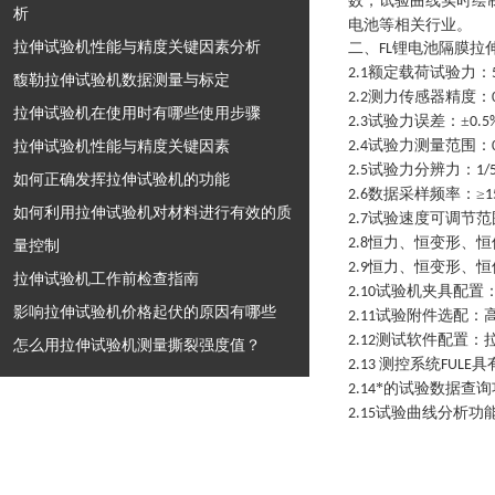
数，试验曲线实时绘
析
电池等相关行业。
拉伸试验机性能与精度关键因素分析
二、
锂电池隔膜拉
FL
额定载荷试验力：
2.1
馥勒拉伸试验机数据测量与标定
测力传感器精度：
2.2
拉伸试验机在使用时有哪些使用步骤
试验力误差：±
2.3
0.5
拉伸试验机性能与精度关键因素
试验力测量范围：
2.4
试验力分辨力：
2.5
1/
如何正确发挥拉伸试验机的功能
数据采样频率：≥
2.6
1
如何利用拉伸试验机对材料进行有效的质
试验速度可调节范
2.7
恒力、恒变形、恒
2.8
量控制
恒力、恒变形、恒
2.9
拉伸试验机工作前检查指南
试验机夹具配置
2.10
影响拉伸试验机价格起伏的原因有哪些
试验附件选配：
2.11
测试软件配置：
2.12
怎么用拉伸试验机测量撕裂强度值？
测控系统
具
2.13
FULE
*的试验数据查
2.14
试验曲线分析功
2.15