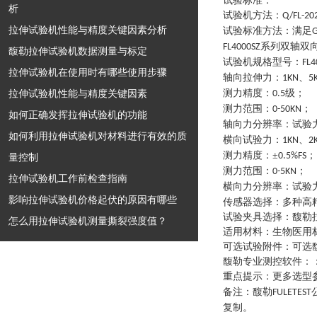
试验标准：
析
试验机方法
：
Q/FL-20
拉伸试验机性能与精度关键因素分析
试验标准方法
：
满足
系列
双轴双
FL4000SZ
馥勒拉伸试验机数据测量与标定
试验机规格型号
：
FL4
拉伸试验机在使用时有哪些使用步骤
轴向拉伸力
：
、
1KN
5
拉伸试验机性能与精度关键因素
测力精度
：
级
；
0.5
测力范围
：
；
0-50KN
如何正确发挥拉伸试验机的功能
轴向力分辨率
：
试验
如何利用拉伸试验机对材料进行有效的质
横向试验力
：
、
1KN
2
测力精度
：
±
；
0.5%FS
量控制
测力范围
：
；
0-5KN
拉伸试验机工作前检查指南
横向力分辨率
：
试验
影响拉伸试验机价格起伏的原因有哪些
传感器选择
：
多种高
试验夹具选择
：
馥勒
怎么用拉伸试验机测量撕裂强度值？
适用材料
：
生物医用
可选试验附件
：
可选
馥勒专业测控软件
：
重点提示
：
更多选型
备注：馥勒
FULETEST
复制。