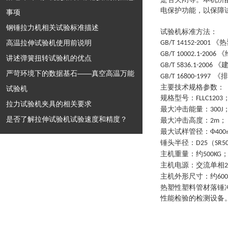
电保护功能，以保障
事项
钢锤拉力机相关试验标准描述
试验机标准方法
：
高温拉伸试验机使用前说明
《热
GB/T 14152-2001
《
GB/T 10002.1-2006
讲述弹簧扭转试验机的优点
《
GB/T 5836.1-2006
严苛环境下的数据基石——真空高温万能
《排
GB/T 16800-1997
主要技术规格参数
：
试验机
规格型号
：
FLLC1203
拉力试验机夹具的相关要求
最大冲击能量
：
300J
是否了解拉伸试验机试验速度和精度？
最大冲击高度
：
；
2m
最大试样管径
：
Φ
400
锤头半径
：
（
D25
SR5
主机重量
：
约
500KG
主机电源
：
交流单相
主机外形尺寸
：
约
600
热塑性塑料管材落锤
性能检验的检测设备