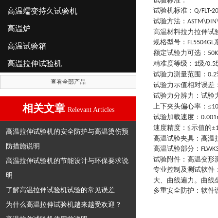
试验标准：
高温蠕变持久试验机
试验机标准
：
Q/FLT-2
试验方法
：
ASTM\DIN\
高温炉
高温材料拉力拉伸试
规格型号
：
FL5504GL
高温试验箱
额定试验力可选
：
50
高温拉伸试验机
精准度等级
：
级
1
/0.5
试验力测量范围
：
0.2
查看全部产品
试验力示值相对误差
试验力分辨力
：
试验
相关文章
上下夹头偏心率
：
≤
1
Relevant Articles
试验加载速度
：
0.00
速度精度
：
≦示值的±
高温拉伸试验机的安全防护与高温烫伤预
高温试验夹具
：
高温
防措施说明
高温试验部分
：
FLWK
试验附件
：
高温变形
高温拉伸试验机的节能设计与环保要求说
专业控制及测试软件
明
大、曲线遍力。曲线
了解高温拉伸试验机试验的常见误差
多重安全防护
：
软件
为什么高温拉伸试验机越来越受欢迎？