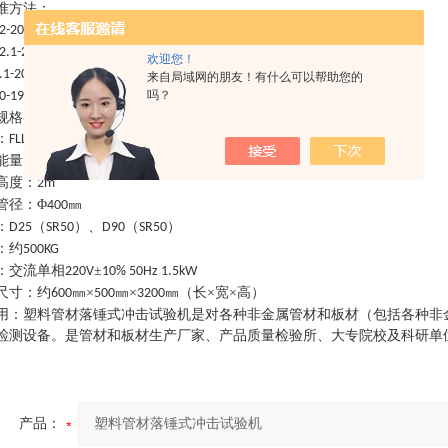
准方法
：
《热塑性塑料管材耐外冲击性能试验方法 时针旋转法》
；
52-2001
《给水用硬聚氯乙烯（
）管材》中落锤部分
；
2.1-2006
PVC-U
欢迎您！
《建筑排水用硬聚氯乙烯（
）管材》
；
.1-2006
PVC-U
来自局域网的朋友！有什么可以帮助您的
《排水用芯层发泡硬聚氯乙烯（
吗？
）管材》
；
00-1997
PVC-U
规格参数
：
：
FLLC1203
能量
：
300J
高度
：
2m
管径
：
Φ
㎜
400
：
（
）、
（
）
D25
SR50
D90
SR50
：
约
500KG
：
交流单相
±
220V
10% 50Hz 1.5kW
尺寸
：
约
㎜×
㎜×
㎜（长×宽×高）
600
500
3200
用
：
塑料管材落锤式冲击试验机
是对各种非金属管材和板材（包括各种非
检测设备。是管材和板材生产厂家、产品质量检验所、大专院校及科研单
产品：