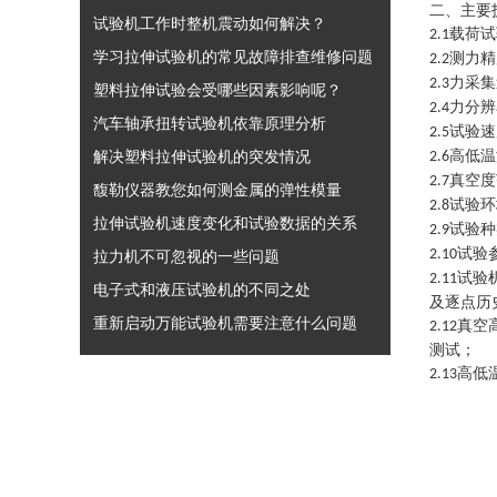
二、主要
试验机工作时整机震动如何解决？
载荷试
2.1
学习拉伸试验机的常见故障排查维修问题
测力精
2.2
力采集
2.3
塑料拉伸试验会受哪些因素影响呢？
力分辨
2.4
汽车轴承扭转试验机依靠原理分析
试验速
2.5
解决塑料拉伸试验机的突发情况
高低温
2.6
真空度
2.7
馥勒仪器教您如何测金属的弹性模量
试验环
2.8
拉伸试验机速度变化和试验数据的关系
试验种
2.9
试验
2.10
拉力机不可忽视的一些问题
试验
2.11
电子式和液压试验机的不同之处
及逐点历
重新启动万能试验机需要注意什么问题
真空
2.12
测试；
高低
2.13