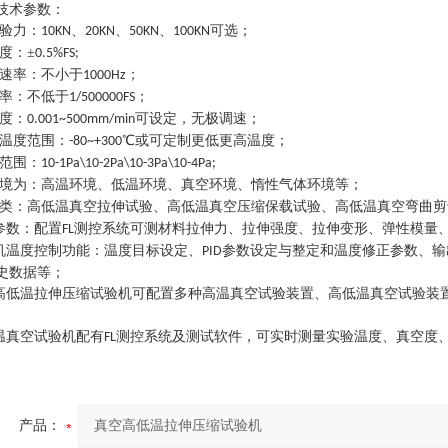
技术参数：
验力：
、
、
、
可选；
10KN
20KN
50KN
100KN
度：±
0.5%FS;
速率：不小于
；
1000Hz
率：不低于
；
1/500000FS
度：
可设定，无极调速；
0.001~500mm/min
温度范围：
℃或可定制更低更高温度；
-80~+300
范围：
10-1Pa\10-2Pa\10-3Pa\10-4Pa;
境为：高温环境、低温环境、真空环境、惰性气体环境等；
类：高低温真空拉伸试验、高低温真空压缩保载试验、高低温真空弯曲剪
参数：配置
测控系统可测材料拉伸力、拉伸强度、拉伸变形、弹性模量
FL
机温度控制功能：温度目标设定、
参数设定与整定和温度修正参数、输
PID
史数据等；
高低温拉伸压缩试验机
可配置多种高温真空试验装置、高低温真空试验装
温真空试验机配有
测控系统及测试软件，可实时测量实验温度、真空度
FL
产品：