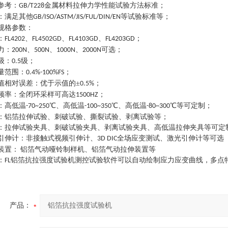
参考
：
金属材料拉伸力学性能试验方法标准
；
GB/T228
：
满足其他
等试验标准等
；
GB/ISO/ASTM/JIS/FUL/DIN/EN
规格参数
：
：
、
、
、
；
FL4202
FL4502GD
FL4103GD
FL4203GD
力
：
、
、
、
可选
；
200N
500N
1000N
2000N
级
：
级
；
0.5
量范围
：
；
0.4%-100%FS
值相对误差
：
优于示值的
±
；
0.5%
频率
：
全闭环采样可高达
；
1500HZ
：
高低温
℃、高低温
℃、高低温
℃等可定制
；
-70~250
-100~350
-80~300
：
铝箔拉伸试验、刺破试验、撕裂试验、剥离试验等
；
：
拉伸试验夹具、刺破试验夹具、剥离试验夹具、高低温拉伸夹具等可定
引伸计
：
非接触式视频引伸计、
全场应变测试、激光引伸计等可选
3D DIC
装置
：
铝箔气动哑铃制样机、铝箔气动拉伸装置等
：
铝箔抗拉强度试验机
测控试验软件可以自动绘制应力应变曲线，多点
FL
产品：