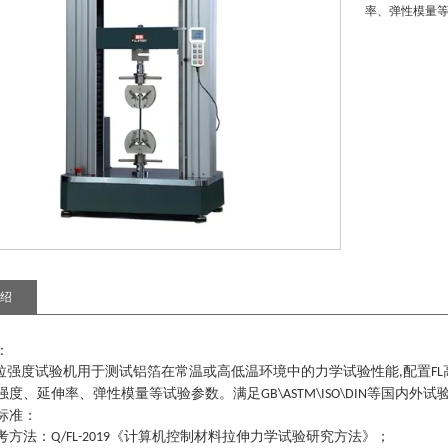
率、弹性模量
绍
：
拉强度试验机
用于测试铝箔在常温或高低温环境中的力学试验性能
配置
,
FL
强度、延伸率、弹性模量等试验参数。满足
等国内外试
GB\ASTM\ISO\DIN
标准：
考方法
：
《计算机控制材料拉伸力学试验研究方法》
；
Q/FL-2019