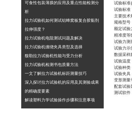
可食性包装薄膜的应用及重点性能检测分
试验标准
试验标准
析
主要技术
拉力试验机如何测试铝蜂窝板复合胶黏剂
规格型号
额定试验
拉伸强度？
精准度等
拉力试验机电阻测试问题及解决
试验力测
拉力试验机缠绕夹具类型及选择
试验力示
数据采样
馥勒拉力试验机性能与受力分析
试验温度
拉力试验机检测书包质量方法
试验种类
一文了解拉力试验机标距测量技巧
试验夹具
变形测量
深入探讨拉力试验机的应用及其测验成果
配套试验
的精确度要素
测试软件
解读塑料力学试验操作步骤和注意事项