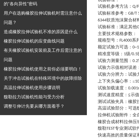
的“各向异性”密码
试验机参考方法
：
Q/F
用户在选购橡胶拉伸试验机时需注意什么
试验标准参考
：
GB/T 
软质泡沫聚合材
6344
问题？
试验标准
：
满足其他
G
造成橡胶拉伸试验机不准的原因是什么
主要技术规格参数
：
规格型号
：
系
FL4000
橡胶拉伸试验机的应变曲线问题
额定试验力可选
：
0~
有关橡胶试验机安装前及工作后需注意的
精准度等级
：
级
1
/0.5
问题
试验力测量范围
：
0.2
试验力示值相对误差
橡胶拉伸试验机使用之前你必须要明白！
试验力分辨力
：
试验
关于冲击试验机在特殊环境中的故障排除
上下夹头偏心率
：
≤
1
高温拉伸试验机使用步骤说明
试验加载速度
：
0.00
测试速度精度
：
≦示值
馥勒拉力试验机性能与受力分析
测试试验夹具
：
橡胶
调整引伸计先要从哪方面着手？
高温试验部分
：
可选
拉伸机试验附件
：
全
橡胶合成材料拉伸压
馥勒
专业测试软
TEST
快速高效的质量保证