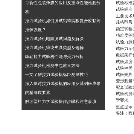
可食性包装薄膜的应用及重点性能检测分
试验标准
试验标准
析
主要技术
拉力试验机如何测试铝蜂窝板复合胶黏剂
规格型号
额定试验
拉伸强度？
精准度等
拉力试验机电阻测试问题及解决
试验力测
拉力试验机缠绕夹具类型及选择
试验力示
数据采样
馥勒拉力试验机性能与受力分析
试验温度
拉力试验机检测书包质量方法
试验种类
一文了解拉力试验机标距测量技巧
试验夹具
变形测量
深入探讨拉力试验机的应用及其测验成果
配套试验
的精确度要素
试验机测
学要求
.
解读塑料力学试验操作步骤和注意事项
重点提示
备注：馥