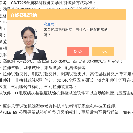
参考
：
金属材料拉伸力学性能试验方法标准
；
GB/T228
：
满足其他
等试验标准等
；
GB/ISO/ASTM/JIS/FUL/DIN/EN
规格参数
：
：
、
、
、
；
FL4202
FL4502GD
FL4103GD
FL4203GD
欢迎您！
力
：
、
、
、
可选
；
200N
500N
1000N
2000N
来自局域网的朋友！有什么可以帮助您的
吗？
级
：
级
；
0.5
量范围
：
；
0.4%-100%FS
值相对误差
：
优于示值的
±
；
0.5%
频率
：
全闭环采样可高达
；
1500HZ
：
高低温
℃、高低温
℃、高低温
℃等可定制
；
-70~250
-100~350
-80~300
：
拉伸试验、刺破试验、撕裂试验、剥离试验等
；
：
拉伸试验夹具、刺破试验夹具、剥离试验夹具、高低温拉伸夹具等可定
引伸计
：
非接触式视频引伸计、
全场应变测试、激光引伸计等可选
3D DIC
装置
：
气动哑铃制样机、气动拉伸装置等
；
试软件
：
电缆线抗拉强度试验机
测控试验软件可以自动绘制应力应变曲
FL
：
更多关于试验机选型参考资料技术资料请联系馥勒科技工程师
。
勒
公司保留试验机机型升级的权利，更新后恕不另行通知，如有
FULETEST