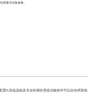
弹性模量等试验参数。
配置
高低温箱及专业的测控系统试验软件可以自动求取
电
FL