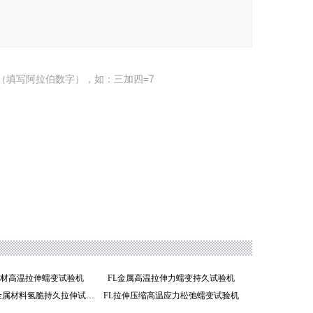
（填写阿拉伯数字），如：三加四=7
料管材高温拉伸蠕变试验机
FL金属高温拉伸力蠕变持久试验机
FLEC-Z系列金属材料氢脆持久拉伸试验机
FL拉伸压缩高温应力松弛蠕变试验机