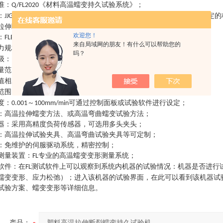
准
：
《材料高温蠕变持久试验系统》
；
Q/FL2020
：
《高温蠕变、持久强度试验机》
塑料蠕变性能测定的
JJG276-2009
ISO899
拉伸
断裂
蠕变
持久试验机
主要技术规格参数
：
欢迎您！
：
，
，
；
FLEC204
FLEC304
FLEC504
来自局域网的朋友！有什么可以帮助您的
力规格
：
，
，
；
0-20KN
0-30KN
0-50KN
吗？
级
：
级
级
；
1
/0.5
量范围
：
；
1%-100%FS
值相对误差
：
≦示值的±
示值的±
；
1%/
0.5%
范围
：
室温
℃、室温
℃、室温
℃等可定制
；
~200
~350
~450
度
：
～
可通过控制面板或试验软件进行设定
；
0.001
100mm/min
：
高温拉伸蠕变方法、或高温弯曲蠕变试验方法
；
器
：
采用高精度负荷传感器，可选用多头夹头
；
：
高温拉伸试验夹具、高温弯曲试验夹具等可定制
；
：
免维护的伺服驱动系统，精密控制
；
测量装置
：
专业的高温蠕变变形测量系统
；
FL
软件
：
在
测试软件上可以观察到系统内机器的试验情况：机器是否进行
FL
蠕变变形、应力松弛）；进入该机器的试验界面，在此可以看到该机器试
试验方案、蠕变变形等详细信息
。
产品：