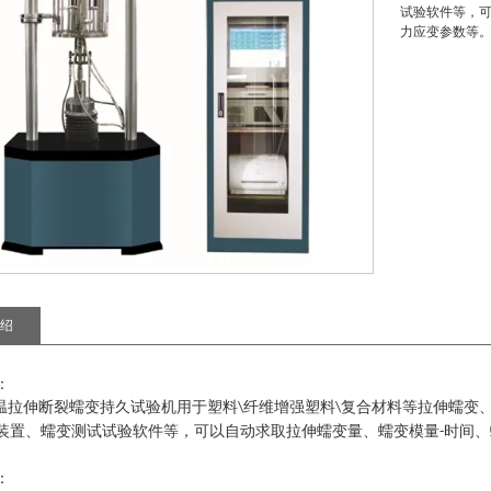
试验软件等，可
力应变参数等
绍
：
温
拉伸
断裂
蠕变
持久试验机
用于塑料
纤维增强塑料
复合材料等拉伸蠕变
\
\
装置、蠕变测试试验软件等，可以自动求取拉伸蠕变量、蠕变模量
时间、
-
：