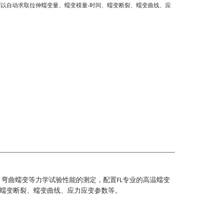
以自动求取拉伸蠕变量、蠕变模量-时间、蠕变断裂、蠕变曲线、应
。
、弯曲蠕变等力学试验性能的测定，配置
专业的高温蠕变
FL
蠕变断裂、蠕变曲线、应力应变参数等。