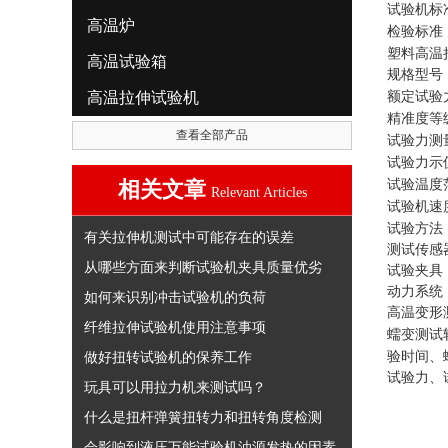
试验机标
高温炉
检验标准
塑料高温
高温试验箱
规格型号
高温拉伸试验机
额定试验
精准度等
查看全部产品
试验力测
试验力示
相关文章
试验温度
Relevant Articles
试验机速
试验方法
有关拉伸机测试中可能存在的误差
测试传感
从哪些方面来判断试验机夹具质量优劣
试验夹具
动力系统
如何来识别冲击试验机的负荷
高温变形
纤维拉伸试验机使用注意事项
蠕变测试
做好扭转试验机的保养工作
验时间、
试验力、
玩具可以用拉力机来测试吗？
什么是扭杆弹簧扭转力和扭转角度检测
会影响到液压万能试验机油源发热的因素