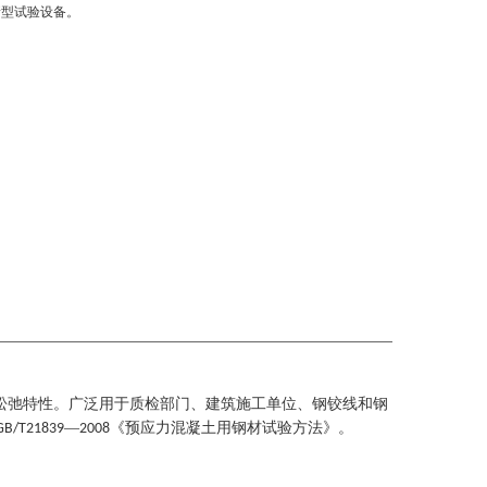
新型试验设备。
松弛特性。广泛用于质检部门、建筑施工单位、钢铰线和钢
—
《预应力混凝土用钢材试验方法》。
GB/T21839
2008