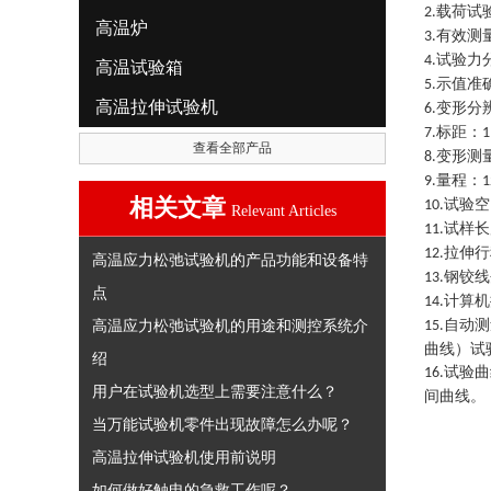
载荷试
2.
高温炉
有效测
3.
试验力
4.
高温试验箱
示值准
5.
高温拉伸试验机
变形分
6.
标距
：
7.
查看全部产品
变形测
8.
量程：
9.
相关文章
试验空
10.
Relevant Articles
试样长
11.
拉伸行
12.
高温应力松弛试验机的产品功能和设备特
钢铰线
13.
点
计算机
14.
高温应力松弛试验机的用途和测控系统介
自动测
15.
曲线）试
绍
试验曲
16.
用户在试验机选型上需要注意什么？
间曲线
。
当万能试验机零件出现故障怎么办呢？
高温拉伸试验机使用前说明
如何做好触电的急救工作呢？