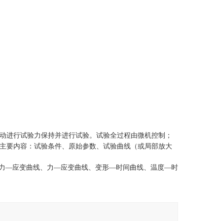
动进行试验力保持并进行试验。试验全过程由微机控制
；
主要内容：试验条件、原始参数、试验曲线（或局部放大
力—应变曲线、力—应变曲线、变形—时间曲线、温度—时