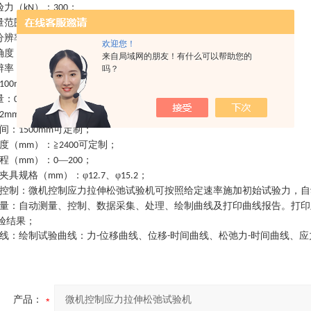
验力（
）
：
；
kN
300
量范围（
）
：
—
；
kN
2%
100%
分辨率
：
；
1/350000
欢迎您！
确度
：
≤±
；
1%
来自局域网的朋友！有什么可以帮助您的
辨率（
）
：
；
mm
0.001
吗？
；
1100mm
量
：
；
0.5%FS
；
12mm
间
：
可定制
；
1500mm
度（
）
：
≧
可定制
；
mm
2400
程（
）
：
—
；
mm
0
200
夹具规格（
）：φ
、φ
；
mm
12.7
15.2
控制
：
微机控制应力拉伸松弛试验机
可按照给定速率施加初始试验力，自
量
：
自动测量、控制、数据采集、处理、绘制曲线及打印曲线报告。打印
验结果
；
线
：
绘制试验曲线：力
位移曲线、位移
时间曲线、松弛力
时间曲线、应
-
-
-
产品：