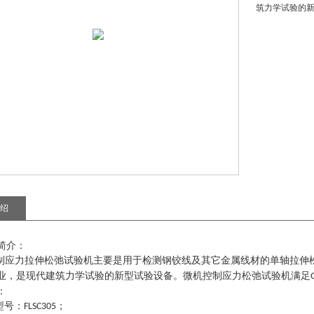
筑力学试验的
绍
简介：
制应力拉伸松弛试验机
主要
是
用于检测钢铰线及其它金属线材的单轴拉伸
业，是现代建筑力学试验的新型试验设备。微机控制应力松弛试验机满足
：
型号
：
；
FLSC305