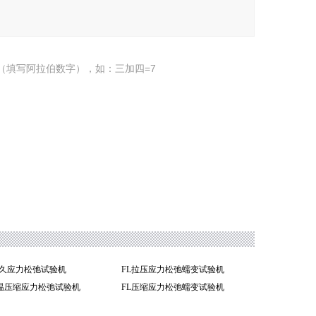
（填写阿拉伯数字），如：三加四=7
持久应力松弛试验机
FL拉压应力松弛蠕变试验机
S高温压缩应力松弛试验机
FL压缩应力松弛蠕变试验机