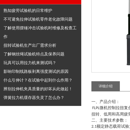
熟知疲劳试验机的日常维护
不可避免拉伸试验机零件老化故障问题
了解使用摆锤冲击试验机时维修及检查工
作
扭转试验机生产出厂需求分析
了解钢丝绳试验机特点及保养问题
玩具可以用拉力机来测试吗？
影响印制线路板剥离强度测试的原因
什么引伸计？在试验中起到什么作用？
详细介绍
辨别拉伸机夹具质量的好坏从此做起！
弹簧拉力机缓存器失灵了怎么办？
一、产品介绍
：
微机控制拉扭复
FLPL
扭转、低周和高周疲
二、主要技术参数：
额定静态载荷试验
2.1