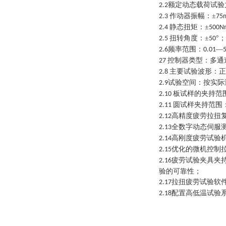
额定动态载荷试验
2.2
作动器振幅：±
2.3
75
静态扭矩：±
2.4
500N
扭转角度：±
°；
2.5
50
频率范围：
—
2.6
0.01
控制器类型：多通
27
主要试验波形：正
2.8
试验空间：按实际
2.9
板试样的夹持范
2.10
圆试样夹持范围
2.11
高精度疲劳拉扭
2.12
全数字动态伺服
2.13
高刚度疲劳试验
2.14
优化的
微机控制
2.15
疲劳试验夹具夹
2.16
验的可靠性；
拉扭疲劳试验软
2.17
配置高低温试验
2.18