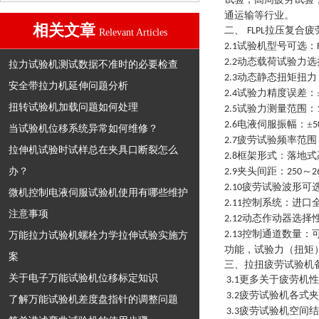
通运输等行业。
相关文章
二、
拉压复合疲
FLPL
Relevant Articles
试验机型号可选：
2.1
动态载荷试验力选
2.2
拉力试验机测试数据不准时的必要检查
动态静态扭矩扭力
2.3
安全带拉力机延伸问题分析
试验力精度误差：
2.4
扭转试验机加载问题如何处理
试验力测量范围：
2.5
电液伺服振幅：±
2.6
5
当试验机位移系统异常如何维修？
疲劳试验频率范围
2.7
拉伸机试验时试样总在夹具口断裂怎么
框架形式：落地式
2.8
办？
夹头间距：
～
2.9
250
2
疲劳试验波形可
2.10
微机控制电液伺服试验机使用有哪些维护
控制系统：进口
2.11
注意事项
动态作动器选择
2.12
控制通道数量：
万能拉力试验机螺栓力学拉伸试验实施方
2.13
功能，试验力（扭矩
案
三、拉扭疲劳试验机
关于电子万能试验机位移标定知识
更多关于疲劳机性
3.1
疲劳试验机各式夹
3.2
了解万能试验机差度盘指针的调整问题
疲劳试验机空间结
3.3