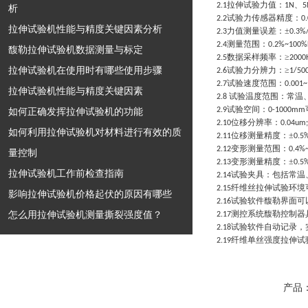
拉伸试验力值：
、
2
.1
1N
5
析
试验力传感器精度：
2
.2
0
拉伸试验机性能与精度关键因素分析
力值测量误差：±
2
.3
0
.3
%
测量范围：
2
.4
0
.2
%~
100
%
馥勒拉伸试验机数据测量与标定
数据采样频率：≥
2
.5
2000
拉伸试验机在使用时有哪些使用步骤
试验力分辨力：≥
2
.6
1/50
试验速度范围：
2
.7
0
.001
~
拉伸试验机性能与精度关键因素
试验温度范围：常温
2
.8
试验空间：
如何正确发挥拉伸试验机的功能
2
.9
0-
1000mm
位移分辨率：
2
.10
0
.04
um
;
如何利用拉伸试验机对材料进行有效的质
位移测量精度：±
2
.11
0
.5
变形测量范围：
2
.12
0
.4
%
量控制
变形测量精度：±
2
.13
0
.5
拉伸试验机工作前检查指南
试验夹具：包括常温
2.14
纤维丝拉伸试验环境
2
.15
影响拉伸试验机价格起伏的原因有哪些
试验软件馥勒界面可
2.16
怎么用拉伸试验机测量撕裂强度值？
测控系统馥勒控制器
2
.17
试验软件自动记录，
2
.18
纤维单丝强度拉伸试
2
.19
产品