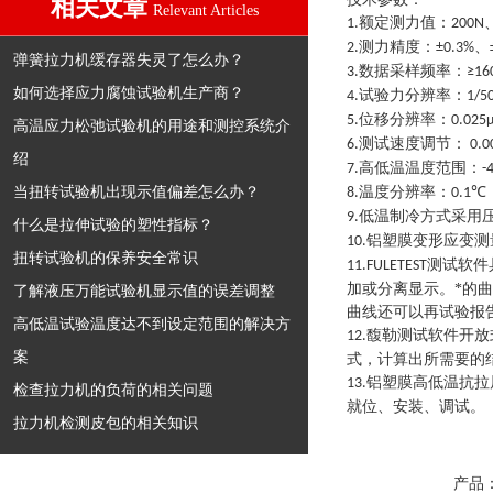
相关文章
Relevant Articles
额定测力值：
1.
200N
测力精度：
、
2.
±0.3%
弹簧拉力机缓存器失灵了怎么办？
数据采样频率：
3.
≥16
如何选择应力腐蚀试验机生产商？
试验力分辨率：
4.
1/5
位移分辨率：
5.
0.025
高温应力松弛试验机的用途和测控系统介
测试速度调节：
6.
0.0
绍
高低温温度范围：
7.
-
当扭转试验机出现示值偏差怎么办？
温度分辨率：
8.
0.1℃
低温制冷方式采用
9.
什么是拉伸试验的塑性指标？
铝塑膜变形应变测
10.
扭转试验机的保养安全常识
测试软件
11.
FULETEST
加或分离显示。*的
了解液压万能试验机显示值的误差调整
曲线还可以再试验报
高低温试验温度达不到设定范围的解决方
馥勒测试软件开放
12.
案
式，计算出所需要的
铝塑膜高低温抗拉
13.
检查拉力机的负荷的相关问题
就位、安装、调试
。
拉力机检测皮包的相关知识
产品