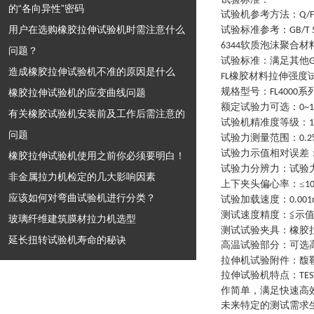
的“各向异性”密码
试验机参考方法
：
Q/F
用户在选购橡胶拉伸试验机时需注意什么
试验标准参考
：
GB/T 
软质泡沫聚合材
6344
问题？
试验标准
：
满足其他
G
造成橡胶拉伸试验机不准的原因是什么
橡胶材料拉伸强度
FL
规格型号
：
系
橡胶拉伸试验机的应变曲线问题
FL4000
额定试验力可选
：
0~
有关橡胶试验机安装前及工作后需注意的
试验机精准度等级
：
1
问题
试验力测量范围
：
0.2
试验力示值相对误差
橡胶拉伸试验机使用之前你必须要明白！
试验力分辨力
：
试验
非金属拉力机检定的几大影响因素
上下夹头偏心率
：
≤
1
应该如何对弯曲试验机进行分类？
试验加载速度
：
0.00
测试速度精度
：
≦示值
玻璃纤维建筑膜材拉力机选型
测试试验夹具
：
橡胶
延长扭转试验机寿命的秘诀
高温试验部分
：
可选
拉伸机试验附件
：
馥
拉伸试验机特点
：
TES
作简单，满足快速高
未来特定的测试需求