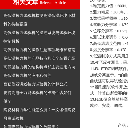
相关文章
Relevant Articles
额定测力值：
1
.
200N
测力精度：±
、
2
.
0.3%
高低温拉力试验机检测高温低温环境下材
数据采样频率：≥
3
.
16
料的抗拉强度
试验力分辨率：
4
.
1/5
位移分辨率：
5
.
0.025
高低温拉力试验机的温控系统与试验环境
测试速度调节：
6
.
0.0
控制解析
高低温温度范围：
7
.
-
高低温拉力机的操作注意事项与维护指南
温度分辨率：
℃
8
.
0.1
低温制冷方式采用
9
.
高低温拉力机的产品特点和安全装置介绍
变形应变测量：采
10
.
高低温拉力机的结构特点和主要适用方向
测试软件
11
.FULETEST
加或分离显示。*的
高低温拉力机的应用和保养
曲线还可以再试验报
馥勒仪器讲述拉力试验机的计算公式
馥勒测试软件开放
12
.
要提高电子万能试验机的准确性该如何
式，计算出所需要的
复合膜
材料
高
13
.
FLGD
做？
就位、安装、调试
。
陶瓷材料力学性能怎么测？一文读懂陶瓷
弯曲试验机
产品
如何降低拉力试验机的故障率？