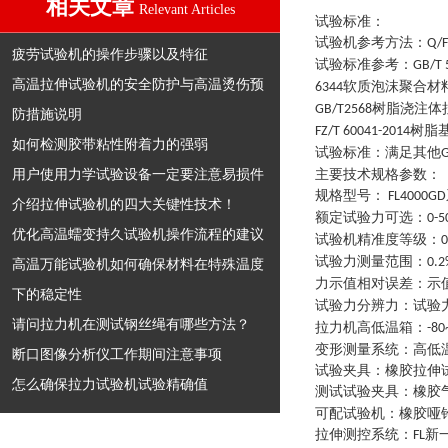
相关文章
Relevant Articles
试验标准：
试验机参考方法
：
Q/F
疲劳试验机的操作步骤以及特征
试验标准参考
：
GB/T 
高温拉伸试验机的安全防护与高温烫伤预
软质泡沫聚合材
6344
树脂浇注体
GB/T2568
防措施说明
树脂
FZ/T 60041-2014
如何检测胶带粘性附着力的强弱
试验标准
：
满足其他
G
用户使用力学试验设备一定要注意易损件
主要技术规格参数
：
规格型号
：
FL4000GD
介绍拉伸试验机的四大关键性技术！
额定试验力可选
：
0-5
优化高温蠕变持久试验机操作流程的建议
试验机精准度等级
：
0
试验力测量范围
：
0.2
高温万能试验机如何确保材料在特殊温度
力示值相对误差
：
示
下的稳定性
试验力分辨力
：
试验
请问拉力机在测试钢丝绳有哪些方法？
拉力机高低温箱
：
-80
变形测量系统
：
高低
断口图像分析仪工作期间注意事项
试验夹具
：
橡胶拉伸
怎么确保拉力试验机试验精确值
测试试验夹具
：
橡胶
可配试验机
：
橡胶哑
拉伸测控系统
：
新
FL