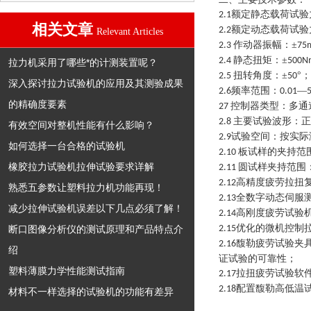
额定静态载荷试验
2.1
相关文章
额定动态载荷试验
2.2
Relevant Articles
作动器振幅：±
2.3
75
静态扭矩：±
2.4
500N
拉力机采用了哪些*的计测装置呢？
扭转角度：±
°；
2.5
50
深入探讨拉力试验机的应用及其测验成果
频率范围：
—
2.6
0.01
的精确度要素
控制器类型：多通
27
主要试验波形：正
2.8
有效空间对整机性能有什么影响？
试验空间：按实际
2.9
如何选择一台合格的试验机
板试样的夹持范
2.10
橡胶拉力试验机拉伸试验要求详解
圆试样夹持范围
2.11
高精度疲劳拉扭
2.12
熟悉五参数让塑料拉力机功能再现！
全数字动态伺服
2.13
减少拉伸试验机误差以下几点必须了解！
高刚度疲劳试验
2.14
优化的
微机控制
断口图像分析仪的测试原理和产品特点介
2.15
馥勒疲劳试验夹
2.16
绍
证试验的可靠性；
塑料薄膜力学性能测试指南
拉扭疲劳试验软
2.17
配置馥勒高低温
2.18
材料不一样选择的试验机的功能有差异