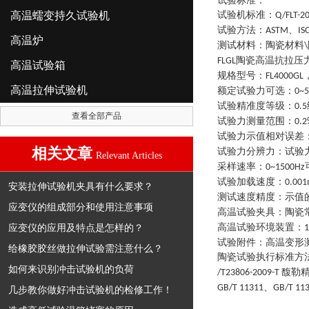
试验标准：
高温蠕变持久试验机
试验机标准
：
Q/FLT-2
试验方法
：
、
ASTM
IS
高温炉
测试材料
：
陶瓷材料
\
陶瓷高温抗拉压
FLGL
高温试验箱
规格型号
：
FL4000GL
高温拉伸试验机
额定试验力可选
：
0~
试验精准度等级
：
0.5
查看全部产品
试验力测量范围
：
0.2
试验力示值相对误差
相关文章
试验力分辨力
：
试验
Relevant Articles
采样速率
：
0~1500Hz
试验加载速度
：
0.00
安装拉伸试验机夹具有什么要求？
测试速度精度
：
示值
应变仪的组成部分和使用注意事项
高温试验夹具
：
陶瓷
应变仪的应用及特点是怎样的？
高温试验环境装置
：
1
试验附件
：
高温变形
给橡胶胶丝做拉伸试验需注意什么？
陶瓷试验执行标准方
如何来识别冲击试验机的负荷
馥勒
/T23806-2009-T
、
GB/T 11311
GB/T 11
几步教你做好冲击试验机的检修工作！