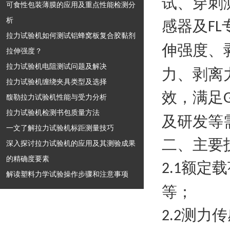
试、穿刺
可食性包装薄膜的应用及重点性能检测分
析
感器及
FL
拉力试验机如何测试铝蜂窝板复合胶黏剂
伸强度、
拉伸强度？
拉力试验机电阻测试问题及解决
力、剥离
拉力试验机缠绕夹具类型及选择
效，满足
馥勒拉力试验机性能与受力分析
拉力试验机检测书包质量方法
及研发等
一文了解拉力试验机标距测量技巧
二、主要
深入探讨拉力试验机的应用及其测验成果
的精确度要素
额定载
2.1
解读塑料力学试验操作步骤和注意事项
等；
测力传
2.2